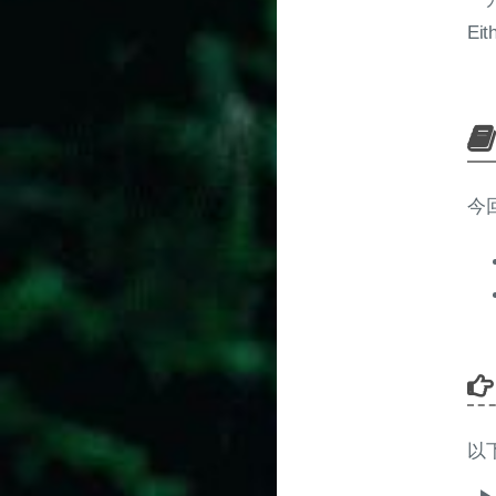
E
今
以