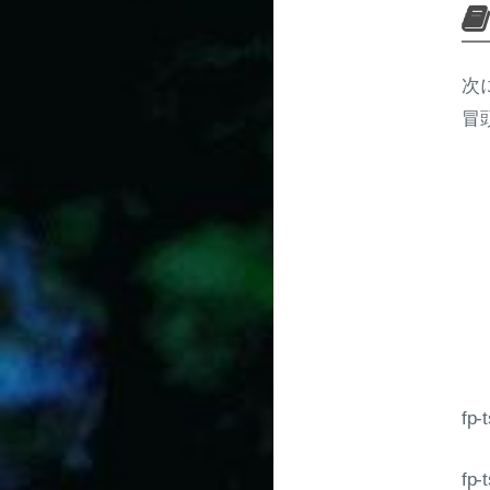
次
冒頭
f
f