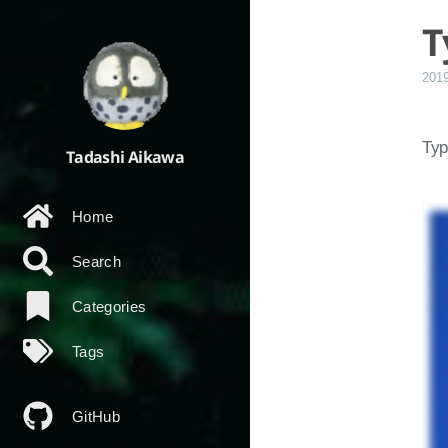
T
201
T
Tadashi Aikawa
Home
Search
Categories
Tags
GitHub