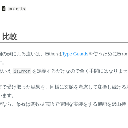
main.ts
比較
回の例による違いは、Eitherは
Type Guards
を使うためにErr
す。
はいえ
を定義するだけなので全く手間にはなりませ
isError
方で受け取った結果を、同様に文脈を考慮して変換し続ける場合
います。
ぜなら、fp-tsは関数型言語で便利な実装をする機能を沢山