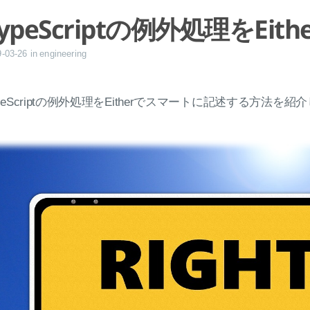
ypeScriptの例外処理をEith
9-03-26
in
engineering
ypeScriptの例外処理をEitherでスマートに記述する方法を紹