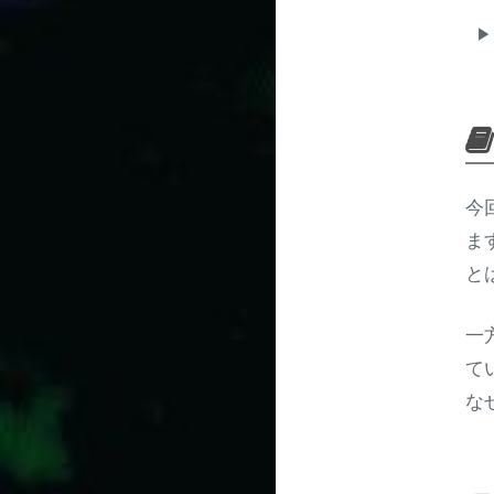
今
ま
と
一
て
な