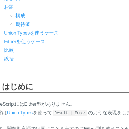
お題
構成
期待値
Union Typesを使うケース
Eitherを使うケース
比較
総括
はじめに
peScriptにはEither型がありません。
常は
Union Types
を使って
のような表現をし
Result | Error
方、関数型言語では同じことを表すのにEither型を使うこと