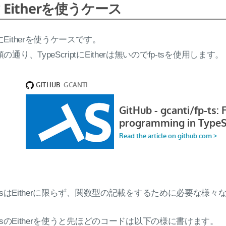
Eitherを使うケース
にEitherを使うケースです。
の通り、TypeScriptにEitherは無いのでfp-tsを使用します。
p-tsはEitherに限らず、関数型の記載をするために必要な
p-tsのEitherを使うと先ほどのコードは以下の様に書けます。