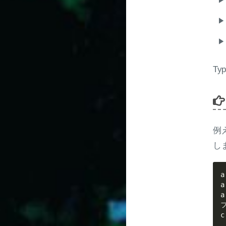
Typ
例
し
a

a

a

フ
c
