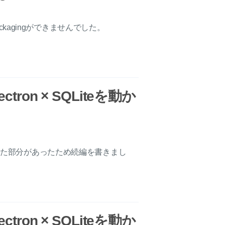
ckagingができませんでした。
Electron × SQLiteを動か
った部分があったため続編を書きまし
Electron × SQLiteを動か