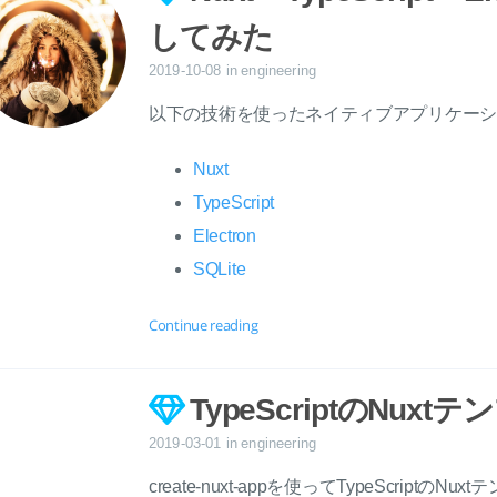
してみた
2019-10-08
in
engineering
以下の技術を使ったネイティブアプリケーシ
Nuxt
TypeScript
Electron
SQLite
Continue reading
TypeScriptのNu
2019-03-01
in
engineering
create-nuxt-appを使ってTypeScript