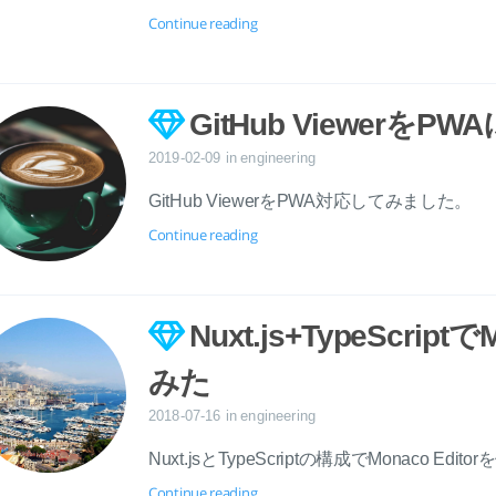
Continue reading
GitHub ViewerをP
2019-02-09
in
engineering
GitHub ViewerをPWA対応してみました。
Continue reading
Nuxt.js+TypeScrip
みた
2018-07-16
in
engineering
Nuxt.jsとTypeScriptの構成でMonaco Ed
Continue reading