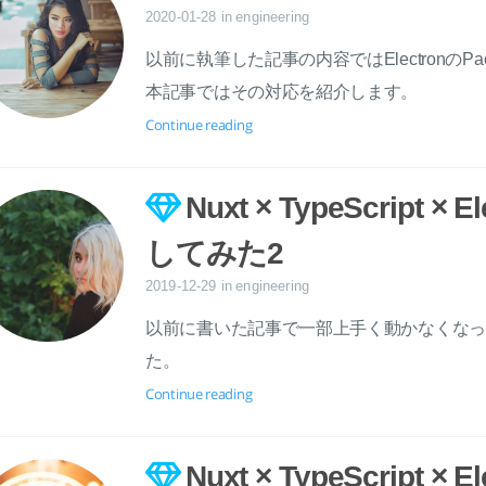
2020-01-28
in
engineering
以前に執筆した記事の内容ではElectronのPa
本記事ではその対応を紹介します。
Continue reading
Nuxt × TypeScript × 
してみた2
2019-12-29
in
engineering
以前に書いた記事で一部上手く動かなくな
た。
Continue reading
Nuxt × TypeScript × 