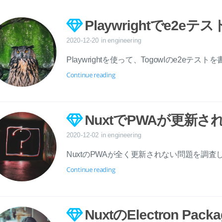
Playwrightでe2e
2020-12-20
in
engineering
Playwrightを使って、Togowlのe2eテス
Continue reading
NuxtでPWAが更新
2020-12-02
in
engineering
NuxtのPWAが全く更新されない問題を調査
Continue reading
NuxtのElectron Pa