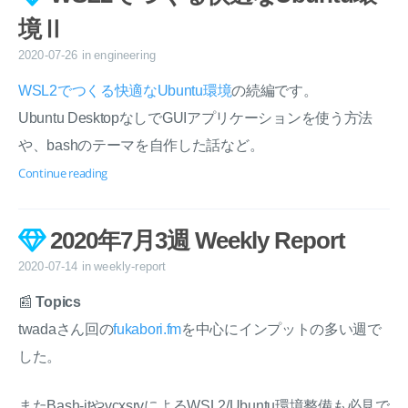
境Ⅱ
2020-07-26
in
engineering
WSL2でつくる快適なUbuntu環境
の続編です。
Ubuntu DesktopなしでGUIアプリケーションを使う方法
や、bashのテーマを自作した話など。
Continue reading
2020年7月3週 Weekly Report
2020-07-14
in
weekly-report
📰
Topics
twadaさん回の
fukabori.fm
を中心にインプットの多い週で
した。
またBash-itやvcxsrvによるWSL2/Ubuntu環境整備も必見で