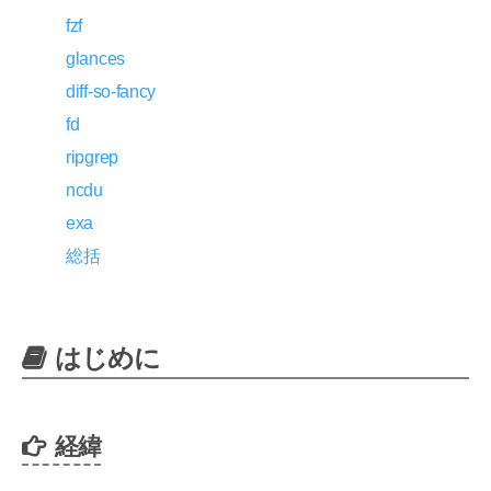
fzf
glances
diff-so-fancy
fd
ripgrep
ncdu
exa
総括
はじめに
経緯