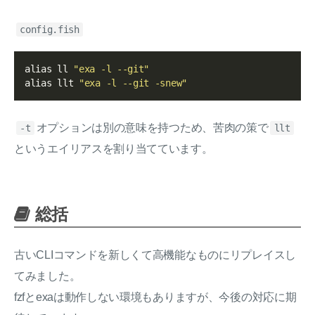
config.fish
alias ll 
"exa -l --git"
alias llt 
"exa -l --git -snew"
オプションは別の意味を持つため、苦肉の策で
-t
llt
というエイリアスを割り当てています。
総括
古いCLIコマンドを新しくて高機能なものにリプレイスし
てみました。
fzfとexaは動作しない環境もありますが、今後の対応に期