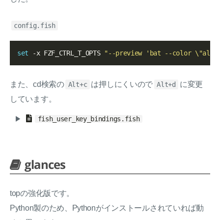
config.fish
set
 -x FZF_CTRL_T_OPTS 
"--preview 'bat --color \"alwa
また、cd検索の
は押しにくいので
に変更
Alt+c
Alt+d
しています。
fish_user_key_bindings.fish
glances
topの強化版です。
Python製のため、Pythonがインストールされていれば動