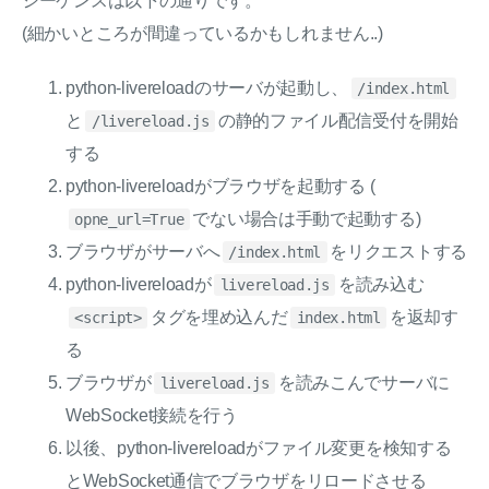
シーケンスは以下の通りです。
(細かいところが間違っているかもしれません..)
python-livereloadのサーバが起動し、
/index.html
と
の静的ファイル配信受付を開始
/livereload.js
する
python-livereloadがブラウザを起動する (
でない場合は手動で起動する)
opne_url=True
ブラウザがサーバへ
をリクエストする
/index.html
python-livereloadが
を読み込む
livereload.js
タグを埋め込んだ
を返却す
<script>
index.html
る
ブラウザが
を読みこんでサーバに
livereload.js
WebSocket接続を行う
以後、python-livereloadがファイル変更を検知する
とWebSocket通信でブラウザをリロードさせる