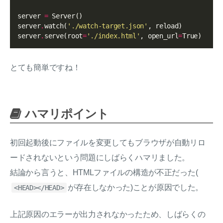
server 
=
 Server()

server
.
watch(
'./watch-target.json'
, reload)

server
.
serve(root
=
'./index.html'
, open_url
=
とても簡単ですね！
ハマリポイント
初回起動後にファイルを変更してもブラウザが自動リロ
ードされないという問題にしばらくハマリました。
結論から言うと、HTMLファイルの構造が不正だった(
が存在しなかった)ことが原因でした。
<HEAD></HEAD>
上記原因のエラーが出力されなかったため、しばらくの