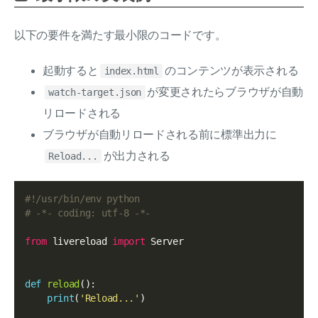
以下の要件を満たす最小限のコードです。
起動すると
のコンテンツが表示される
index.html
が変更されたらブラウザが自動
watch-target.json
リロードされる
ブラウザが自動リロードされる前に標準出力に
が出力される
Reload...
#!/usr/bin/env python
# -*- coding: utf-8 -*-
from
 livereload 
import
 Server

def
reload
():

print
(
'Reload...'
)
