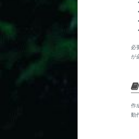
必
が
作
動