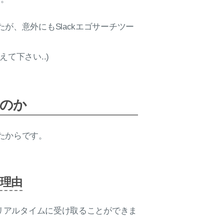
、意外にもSlackエゴサーチツー
て下さい..)
たのか
たからです。
な理由
な情報をリアルタイムに受け取ることができま