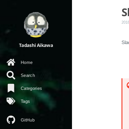
201
S
Tadashi Aikawa
Home
Search
Categories
Tags
GitHub