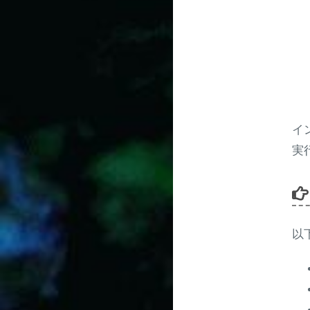
イ
実
以