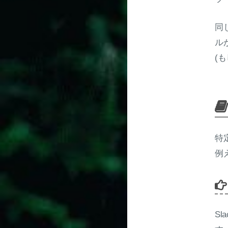
同
ル
(
特
例
S