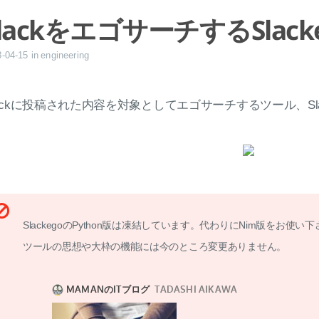
SlackをエゴサーチするSlac
8-04-15
in
engineering
lackに投稿された内容を対象としてエゴサーチするツール、Sla
SlackegoのPython版は凍結しています。代わりにNim版をお使い
ツールの思想や大枠の機能には今のところ変更ありません。