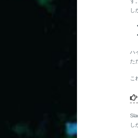
す
し
ハ
た
こ
S
し