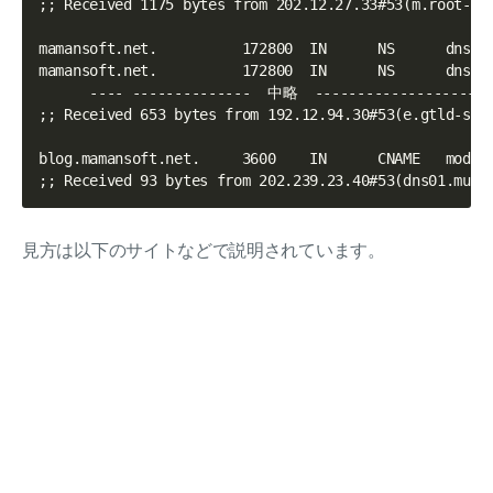
;; Received 1175 bytes from 202.12.27.33#53(m.root-ser
mamansoft.net.          172800  IN      NS      dns01.
mamansoft.net.          172800  IN      NS      dns02.
      ---- --------------  中略  ----------------------
;; Received 653 bytes from 192.12.94.30#53(e.gtld-serv
blog.mamansoft.net.     3600    IN      CNAME   modest
見方は以下のサイトなどで説明されています。