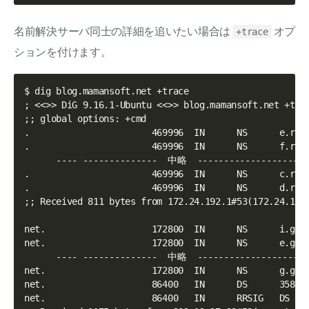
名前解決サーバ同士の詳細を追いたい場合は
オプ
+trace
ションを付けます。
$ dig blog.mamansoft.net +trace

; <<>> DiG 9.16.1-Ubuntu <<>> blog.mamansoft.net +trac
;; global options: +cmd

.                       469996  IN      NS      e.root
.                       469996  IN      NS      f.root
      ---- --------------  中略  ----------------------
.                       469996  IN      NS      c.root
.                       469996  IN      NS      d.root
;; Received 811 bytes from 172.24.192.1#53(172.24.192.
net.                    172800  IN      NS      i.gtld
net.                    172800  IN      NS      e.gtld
      ---- --------------  中略  ----------------------
net.                    172800  IN      NS      g.gtld
net.                    86400   IN      DS      35886 
net.                    86400   IN      RRSIG   DS 8 