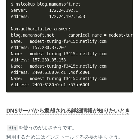
$ nslookup blog.mamansoft.net

Server:         172.24.192.1

Address:        172.24.192.1#53

Non-authoritative answer:

blog.mamansoft.net      canonical name = modest-turing
Name:   modest-turing-f3415c.netlify.com

Address: 157.230.37.202

Name:   modest-turing-f3415c.netlify.com

Address: 157.230.35.153

Name:   modest-turing-f3415c.netlify.com

Address: 2400:6180:0:d1::4df:d001

Name:   modest-turing-f3415c.netlify.com

DNSサーバから返却される詳細情報が知りたいとき
を使うのがよさそうです。
dig
利用するためにはインストールする必要がありそう。