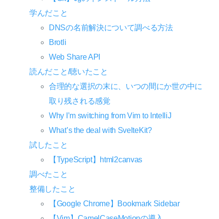
学んだこと
DNSの名前解決について調べる方法
Brotli
Web Share API
読んだこと/聴いたこと
合理的な選択の末に、いつの間にか世の中に
取り残される感覚
Why I’m switching from Vim to IntelliJ
What’s the deal with SvelteKit?
試したこと
【TypeScript】html2canvas
調べたこと
整備したこと
【Google Chrome】Bookmark Sidebar
【Vim】CamelCaseMotionの導入