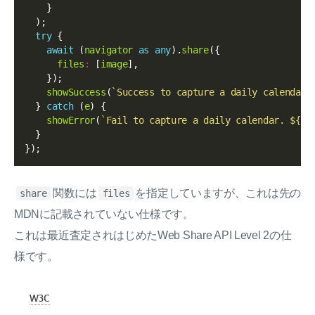
    }

  );

try
 {

await
 (
navigator
as
any
).
share
({

files
:
 [
image
],

    });

showSuccess
(
`Success to capture a daily calendar.
  } 
catch
 (
e
) {

showError
(
`Fail to capture a daily calendar. 
${
e
}
  }

関数には
を指定していますが、これは先の
share
files
MDNに記載されていない仕様です。
これは最近査定されはじめたWeb Share API Level 2の仕
様です。