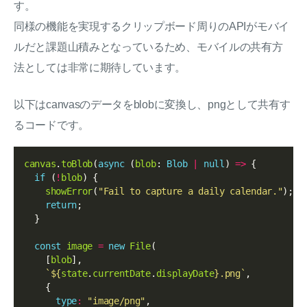
す。
同様の機能を実現するクリップボード周りのAPIがモバイ
ルだと課題山積みとなっているため、モバイルの共有方
法としては非常に期待しています。
以下はcanvasのデータをblobに変換し、pngとして共有す
るコードです。
canvas
.
toBlob
(
async
 (
blob
: 
Blob
|
null
) 
=>
 {

if
 (
!
blob
) {

showError
(
"Fail to capture a daily calendar."
);

return
;

  }

const
image
=
new
File
(

    [
blob
],

`
${
state
.
currentDate
.
displayDate
}
.png`
,

    {

type
:
"image/png"
,
