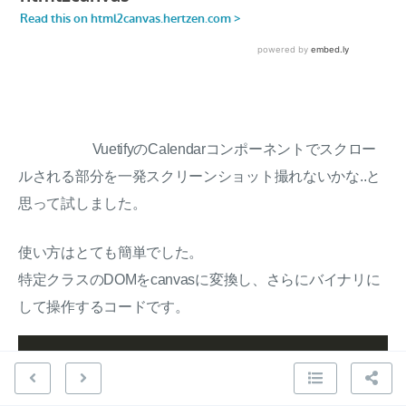
VuetifyのCalendarコンポーネントでスクロー
ルされる部分を一発スクリーンショット撮れないかな..と
思って試しました。
使い方はとても簡単でした。
特定クラスのDOMをcanvasに変換し、さらにバイナリに
して操作するコードです。
import
html2canvas
from
"html2canvas"
;

const
canvas
=
await
html2canvas
(
