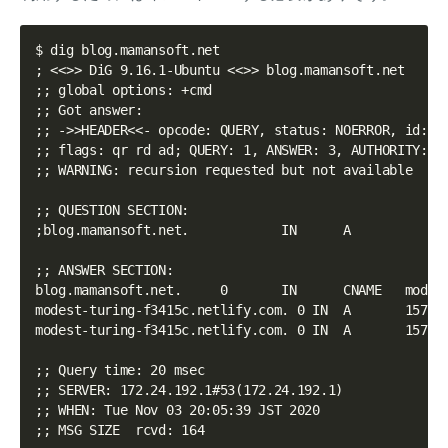
$ dig blog.mamansoft.net

; <<>> DiG 9.16.1-Ubuntu <<>> blog.mamansoft.net

;; global options: +cmd

;; Got answer:

;; ->>HEADER<<- opcode: QUERY, status: NOERROR, id: 61
;; flags: qr rd ad; QUERY: 1, ANSWER: 3, AUTHORITY: 0,
;; WARNING: recursion requested but not available

;; QUESTION SECTION:

;blog.mamansoft.net.            IN      A

;; ANSWER SECTION:

blog.mamansoft.net.     0       IN      CNAME   modest
modest-turing-f3415c.netlify.com. 0 IN  A       157.23
modest-turing-f3415c.netlify.com. 0 IN  A       157.23
;; Query time: 20 msec

;; SERVER: 172.24.192.1#53(172.24.192.1)

;; WHEN: Tue Nov 03 20:05:39 JST 2020
