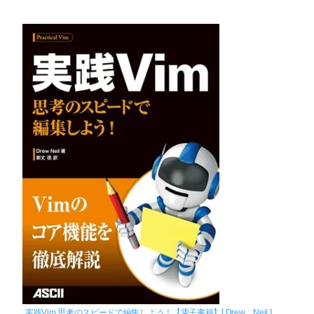
実践Vim 思考のスピードで編集しよう！【電子書籍】[ Drew Neil ]